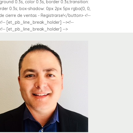
ground 0.3s, color 0.3s, border 0.3s;transition:
order 0.3s; box-shadow: 0px 2px 5px rgba(0, 0,
de cierre de ventas - Registrarse!</button> <!--
!-- [et_pb_line_break_holder] --><!--
!-- [et_pb_line_break_holder] -->