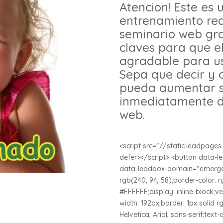
Atencion! Este es
entrenamiento rea
seminario web gra
claves para que e
agradable para ust
Sepa que decir y 
pueda aumentar su
inmediatamente d
web.
<script src="//static.leadpage
defer></script> <button data
data-leadbox-domain="emerges
rgb(240, 94, 58);border-color: r
#FFFFFF;display: inline-block;ve
width: 192px;border: 1px solid rg
Helvetica, Arial, sans-serif;text-a