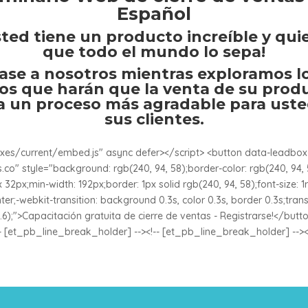
Español
ted tiene un producto increíble y qui
que todo el mundo lo sepa!
ase a nosotros mientras exploramos lo
os que harán que la venta de su prod
a un proceso más agradable para uste
sus clientes.
boxes/current/embed.js" async defer></script> <button data-lea
" style="background: rgb(240, 94, 58);border-color: rgb(240, 94, 5
 32px;min-width: 192px;border: 1px solid rgb(240, 94, 58);font-size: 1r
pointer;-webkit-transition: background 0.3s, color 0.3s, border 0.3s;tran
6);">Capacitación gratuita de cierre de ventas - Registrarse!</butto
- [et_pb_line_break_holder] --><!-- [et_pb_line_break_holder] --><