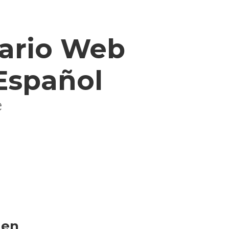
nario Web
 Español
e
 en