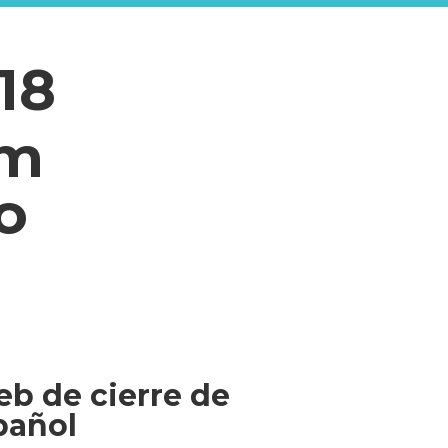
18
am
o
b de cierre de
pañol