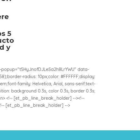
ere
s 5
ucto
d y
dbox-popup="t5HyJnofDJLeSa2h8LrYWU" data-
8);border-radius: 10px;color: #FFFFFF;display:
em;font-family: Helvetica, Arial, sans-serif;text-
sition: background 0.3s, color 0.3s, border 0.3s;
n> <!-- [et_pb_line_break_holder] --><!--
!-- [et_pb_line_break_holder] -->