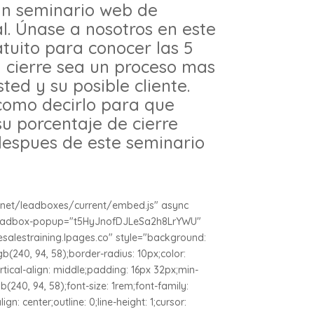
 un seminario web de
l. Únase a nosotros en este
tuito para conocer las 5
l cierre sea un proceso mas
ed y su posible cliente.
como decirlo para que
 porcentaje de cierre
espues de este seminario
s.net/leadboxes/current/embed.js" async
-leadbox-popup="t5HyJnofDJLeSa2h8LrYWU"
alestraining.lpages.co" style="background:
gb(240, 94, 58);border-radius: 10px;color:
rtical-align: middle;padding: 16px 32px;min-
b(240, 94, 58);font-size: 1rem;font-family:
lign: center;outline: 0;line-height: 1;cursor: