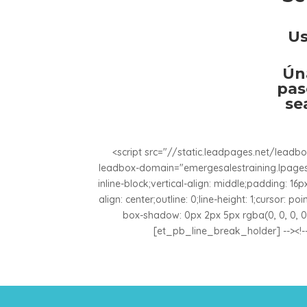
Us
Ún
pas
se
<script src="//static.leadpages.net/lead
leadbox-domain="emergesalestraining.lpages.co
inline-block;vertical-align: middle;padding: 16px
align: center;outline: 0;line-height: 1;cursor: 
box-shadow: 0px 2px 5px rgba(0, 0, 0, 0.
[et_pb_line_break_holder] --><!-