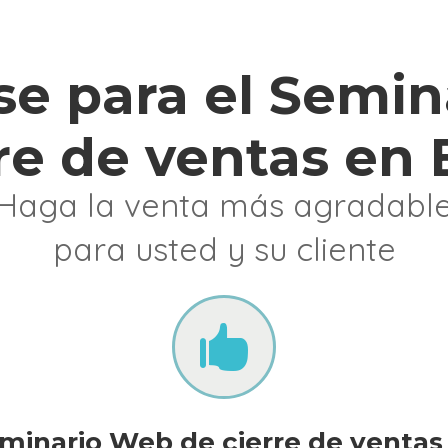
se para el Semi
re de ventas en
Haga la venta más agradabl
para usted y su cliente

minario Web de cierre de ventas